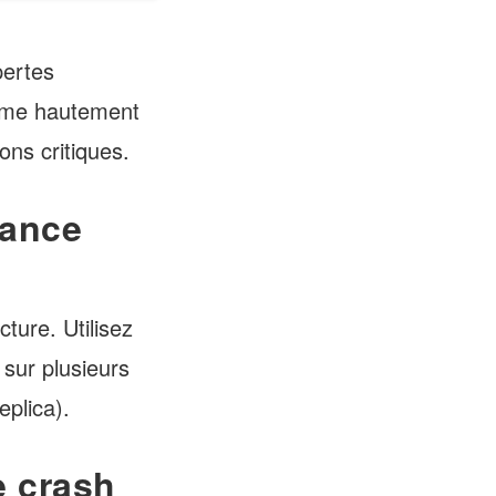
pertes
tème hautement
ons critiques.
lance
ture. Utilisez
 sur plusieurs
plica).
e crash