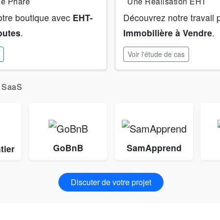
le Phare
Une Réalisation EHT
otre boutique avec
EHT-
Découvrez notre travail
butes
.
Immobilière à Vendre
.
Voir l'étude de cas
s SaaS
GoBnB
SamApprend
tier
Discuter de votre projet