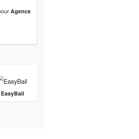
 pour
Agence
EasyBail