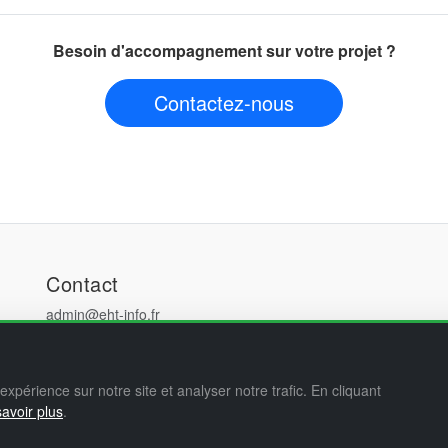
Besoin d'accompagnement sur votre projet ?
Contactez-nous
Contact
admin@eht-info.fr
0629495395
64 Rue de falaise, 14000 CAEN
expérience sur notre site et analyser notre trafic. En cliquant
avoir plus
.