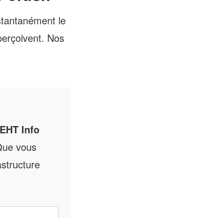
nstantanément le
perçoivent. Nos
EHT Info
 Que vous
astructure