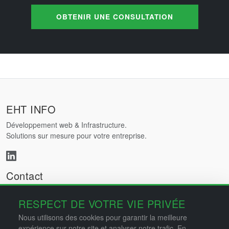
OBTENIR UNE CONSULTATION
EHT INFO
Développement web & Infrastructure.
Solutions sur mesure pour votre entreprise.
Contact
admin@eht-info.fr
RESPECT DE VOTRE VIE PRIVÉE
0629495395
64 Rue de falaise, 14000 CAEN
Nous utilisons des cookies pour garantir la meilleure
expérience sur notre site et analyser notre trafic. En